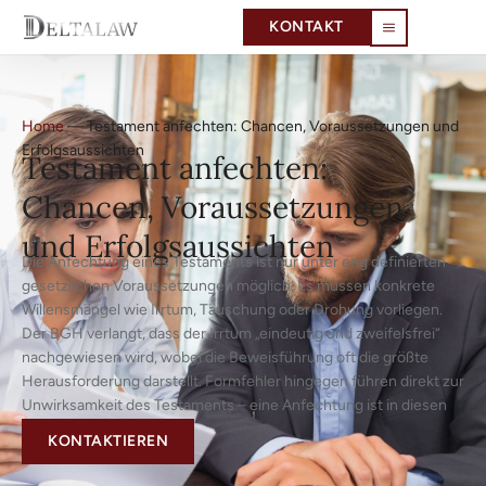
KONTAKT
Home
—
Testament anfechten: Chancen, Voraussetzungen und
Erfolgsaussichten
Testament anfechten:
Chancen, Voraussetzungen
und Erfolgsaussichten
Die Anfechtung eines Testaments ist nur unter eng definierten
gesetzlichen Voraussetzungen möglich. Es müssen konkrete
Willensmängel wie Irrtum, Täuschung oder Drohung vorliegen.
Der BGH verlangt, dass der Irrtum „eindeutig und zweifelsfrei“
nachgewiesen wird, wobei die Beweisführung oft die größte
Herausforderung darstellt. Formfehler hingegen führen direkt zur
Unwirksamkeit des Testaments – eine Anfechtung ist in diesen
Fällen nicht erforderlich.
KONTAKTIEREN